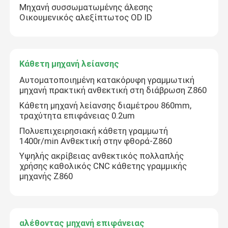
Μηχανή συσσωματωμένης άλεσης
Οικουμενικός αλεξίπτωτος OD ID
Κάθετη μηχανή λείανσης
Αυτοματοποιημένη κατακόρυφη γραμμωτική
μηχανή πρακτική ανθεκτική στη διάβρωση Z860
Κάθετη μηχανή λείανσης διαμέτρου 860mm,
τραχύτητα επιφάνειας 0.2um
Πολυεπιχειρησιακή κάθετη γραμμωτή
1400r/min Ανθεκτική στην φθορά-Z860
Υψηλής ακρίβειας ανθεκτικός πολλαπλής
Σπίτι
χρήσης καθολικός CNC κάθετης γραμμικής
μηχανής Z860
Προϊόντα
αλέθοντας μηχανή επιφάνειας
Σχετικά με εμάς