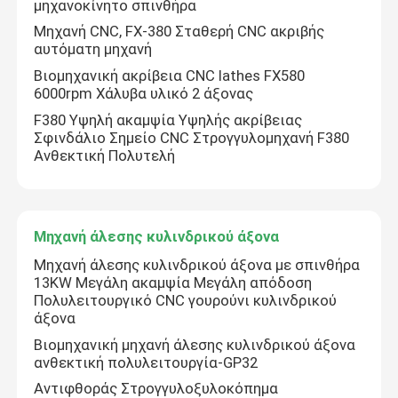
μηχανοκίνητο σπινθήρα
Μηχανή CNC, FX-380 Σταθερή CNC ακριβής
Μηχανή άμεσης άλεσης
αυτόματη μηχανή
Βιομηχανική ακρίβεια CNC lathes FX580
6000rpm Χάλυβα υλικό 2 άξονας
Πανεπιστημονική μηχανή άλεσης
F380 Υψηλή ακαμψία Υψηλής ακρίβειας
Σφινδάλιο Σημείο CNC Στρογγυλομηχανή F380
Ανθεκτική Πολυτελή
Κάθετη μηχανή λείανσης
αλέθοντας μηχανή επιφάνειας
Μηχανή άλεσης κυλινδρικού άξονα
Μηχανή άλεσης κυλινδρικού άξονα με σπινθήρα
Στρογγυλομηχανή CNC ακριβείας
13KW Μεγάλη ακαμψία Μεγάλη απόδοση
Πολυλειτουργικό CNC γουρούνι κυλινδρικού
άξονα
Μηχανή άλεσης κυλινδρικού άξονα
Βιομηχανική μηχανή άλεσης κυλινδρικού άξονα
ανθεκτική πολυλειτουργία-GP32
Μηχανή άλεσης ακροβολέα
Αντιφθοράς Στρογγυλοξυλοκόπημα