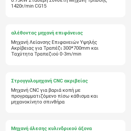
0.75KW Σταθερή Σύνθετη Μηχανή Τρίωσης
1420r/min CG15
αλέθοντας μηχανή επιφάνειας
Μηχανή Λείανσης Επιφανειών Υψηλής
Ακρίβειας για Τραπέζι 300*700mm και
Ταχύτητα Τραπεζιού 0-3m/min
Στρογγυλομηχανή CNC ακριβείας
Μηχανή CNC για βαριά κοπή με
προγραμματιζόμενο πίσω κάθισμα και
μηχανοκίνητο σπινθήρα
Μηχανή άλεσης κυλινδρικού άξονα