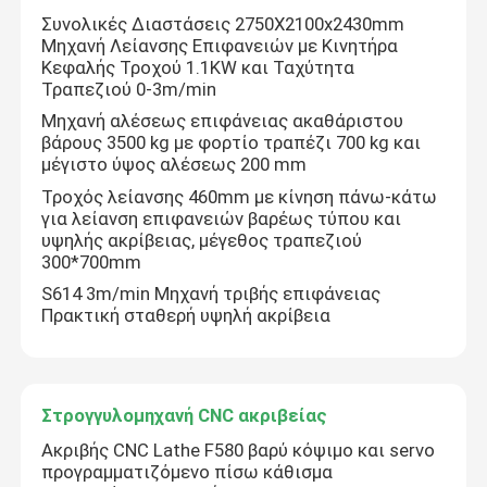
Συνολικές Διαστάσεις 2750X2100x2430mm
Μηχανή Λείανσης Επιφανειών με Κινητήρα
Επισκεψή εργοστασίου
Κεφαλής Τροχού 1.1KW και Ταχύτητα
Τραπεζιού 0-3m/min
Μηχανή αλέσεως επιφάνειας ακαθάριστου
Έλεγχος ποιότητας
βάρους 3500 kg με φορτίο τραπέζι 700 kg και
μέγιστο ύψος αλέσεως 200 mm
Τροχός λείανσης 460mm με κίνηση πάνω-κάτω
Επικοινωνήστε μαζί μας
για λείανση επιφανειών βαρέως τύπου και
υψηλής ακρίβειας, μέγεθος τραπεζιού
300*700mm
Ζητήστε μια προσφορά
S614 3m/min Μηχανή τριβής επιφάνειας
Πρακτική σταθερή υψηλή ακρίβεια
Μηχανή αλεξίπτωσης CNC
Κυλινδρική μηχανή μύλων
Στρογγυλομηχανή CNC ακριβείας
Ακριβής CNC Lathe F580 βαρύ κόψιμο και servo
προγραμματιζόμενο πίσω κάθισμα
Εσωτερική μηχανή άλεσης