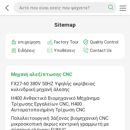
Sitemap
επιχείρηση
Factory Tour
Quality Control
Ειδήσεις
Υποθέσεις
Contact Us
Μηχανή αλεξίπτωσης CNC
FX27-60 380V 50HZ Υψηλής ακρίβειας
κυλινδρική μηχανή άλεσης
H400 Ανθεκτικό Βιομηχανικό Μηχάνημα
Τρίχωσης Εργαλείων CNC, H400
Αυτοματοποιημένη Τρίχωση CNC
Πολυλειτουργική 3άξονας βιομηχανική CNC
μικροσκοπική άκρως κεντρική γραμμωτή με
σύστημα ελέγχου FUNUC