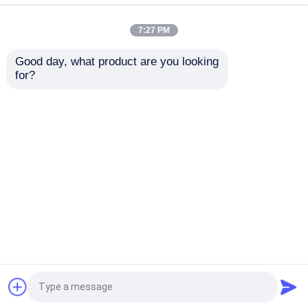
Μεγάλη ακρίβεια CNC Centerless Στρίφτης,
χειροκίνητη πρακτική ανθεκτική στη φθορά
7:27 PM
Στρίφτης FX-24CNC
Good day, what product are you looking 
for?
Μηχανή άλεσης ακροβολέα
Στρογγυλοξυγλυφίδα Πολυλειτουργικό για μη
στρογγυλά ρουλεμάν υψηλής ακρίβειας
Αρχική Σελίδα
Περίπου εμείς
επαφή
Desktop Site
Sitemap
Privacy Policy
Ποιότητα
Μηχανή αλεξίπτωσης CNC
Κίνα
εργοστάσιο.Copyright © 2026 Guangdong
Hotman Machine Tool Co.,Ltd.. All Rights
Reserved.