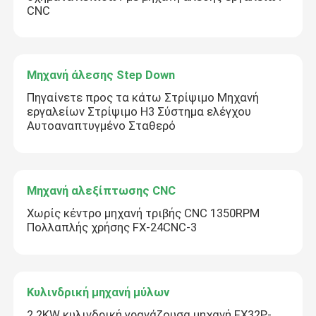
CNC
Μηχανή άλεσης Step Down
Πηγαίνετε προς τα κάτω Στρίψιμο Μηχανή
εργαλείων Στρίψιμο H3 Σύστημα ελέγχου
Αυτοαναπτυγμένο Σταθερό
Μηχανή αλεξίπτωσης CNC
Χωρίς κέντρο μηχανή τριβής CNC 1350RPM
Πολλαπλής χρήσης FX-24CNC-3
Κυλινδρική μηχανή μύλων
2.2KW κυλινδρική γρανάζουσα μηχανή FX32P-