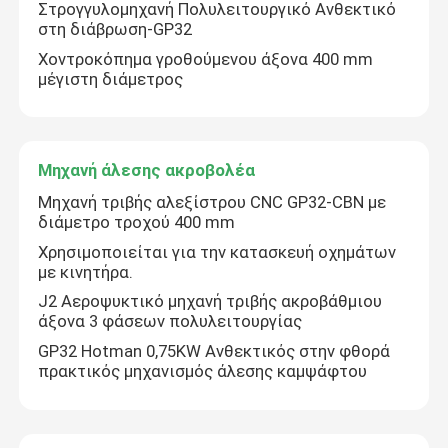
Στρογγυλομηχανή Πολυλειτουργικό Ανθεκτικό
στη διάβρωση-GP32
Μηχανή CNC με γκάντρα
Χοντροκόπημα γροθούμενου άξονα 400 mm
μέγιστη διάμετρος
Μηχανή Τρίχωσης Εργαλείων CNC
Μηχανή άλεσης ακροβολέα
Μηχανή άλεσης Step Down
Μηχανή τριβής αλεξίστρου CNC GP32-CBN με
διάμετρο τροχού 400 mm
Χρησιμοποιείται για την κατασκευή οχημάτων
με κινητήρα.
J2 Αεροψυκτικό μηχανή τριβής ακροβάθμιου
άξονα 3 φάσεων πολυλειτουργίας
GP32 Hotman 0,75KW Ανθεκτικός στην φθορά
πρακτικός μηχανισμός άλεσης καμψάφτου