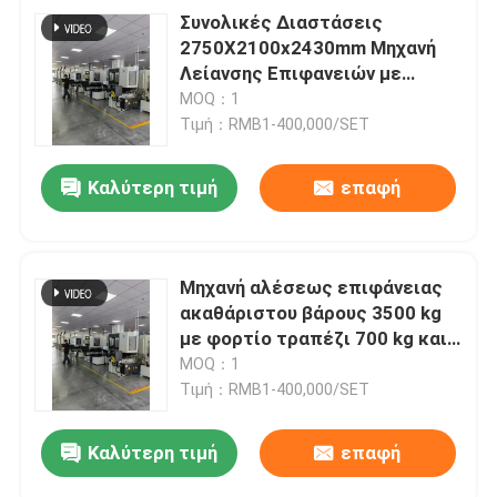
Συνολικές Διαστάσεις
2750X2100x2430mm Μηχανή
Λείανσης Επιφανειών με
Κινητήρα Κεφαλής Τροχού
MOQ：1
1.1KW και Ταχύτητα Τραπεζιού
Τιμή：RMB1-400,000/SET
0-3m/min
Καλύτερη τιμή
επαφή
Μηχανή αλέσεως επιφάνειας
ακαθάριστου βάρους 3500 kg
με φορτίο τραπέζι 700 kg και
μέγιστο ύψος αλέσεως 200
MOQ：1
mm
Τιμή：RMB1-400,000/SET
Καλύτερη τιμή
επαφή