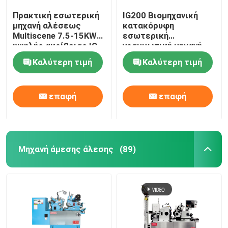
Πρακτική εσωτερική
IG200 Βιομηχανική
μηχανή αλέσεως
κατακόρυφη
Multiscene 7.5-15KW
εσωτερική
υψηλής ακρίβειας IG-
γραμμωτική μηχανή
150
Πολλαπλή σκηνή
Καλύτερη τιμή
Καλύτερη τιμή
ανθεκτική στην
φθορά
επαφή
επαφή
Μηχανή άμεσης άλεσης
(89)