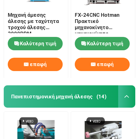
Μηχανή άμεσης
FX-24CNC Hotman
άλεσης με ταχύτητα
Πρακτικό
τροχού άλεσης
μηχανοκίνητο
3000RPM
μηχανοκίνητο
Πολυλειτουργική
μηχανοκίνητο
Καλύτερη τιμή
Καλύτερη τιμή
σταθερή βιομηχανική
μηχανοκίνητο
άλεση
μηχανοκίνητο
μηχανοκίνητο
επαφή
επαφή
μηχανοκίνητο
μηχανοκίνητο
μηχανοκίνητο
μηχανοκίνητο
μηχανοκίνητο
μηχανοκίνητο
Πανεπιστημονική μηχανή άλεσης
(14)
μηχανοκίνητο
μηχανοκίνητο
μηχανοκίνητο
μηχανοκίνητο