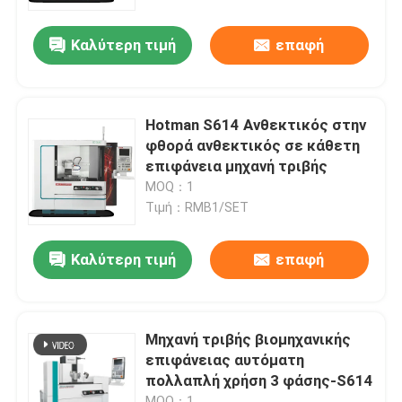
Καλύτερη τιμή
επαφή
Επισκεψή εργοστασίου
Έλεγχος ποιότητας
Hotman S614 Ανθεκτικός στην
φθορά ανθεκτικός σε κάθετη
Επικοινωνήστε μαζί μας
επιφάνεια μηχανή τριβής
MOQ：1
Τιμή：RMB1/SET
Ζητήστε μια προσφορά
Καλύτερη τιμή
επαφή
Μηχανή αλεξίπτωσης CNC
Κυλινδρική μηχανή μύλων
Μηχανή τριβής βιομηχανικής
επιφάνειας αυτόματη
πολλαπλή χρήση 3 φάσης-S614
Εσωτερική μηχανή άλεσης
MOQ：1