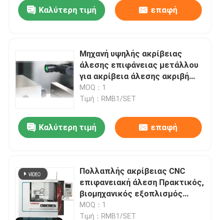
Καλύτερη τιμή
επαφή
Μηχανή υψηλής ακρίβειας
άλεσης επιφάνειας μετάλλου
για ακρίβεια άλεσης ακριβή
αποτελέσματα-S614
MOQ：1
Τιμή：RMB1/SET
Καλύτερη τιμή
επαφή
Σπίτι
Πολλαπλής ακρίβειας CNC
επιφανειακή άλεση Πρακτικός,
Προϊόντα
βιομηχανικός εξοπλισμός
άλεσης ακριβείας
MOQ：1
Σχετικά με εμάς
Τιμή：RMB1/SET