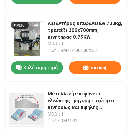
Λειαντήρας επιφανειών 700kg,
τραπέζι 300x700mm,
κινητήρας 0.75KW
MOQ：1
Τιμή：RMB1-400,000/SET
Καλύτερη τιμή
επαφή
Μεταλλική επιφάνεια
γλεύκτης Γρήγορη ταχύτητα
κινήσεως και υψηλής
ακρίβειας γραμμική μηχανή
MOQ：1
επιφάνειας γλεύκτης
Τιμή：RMB1/SET