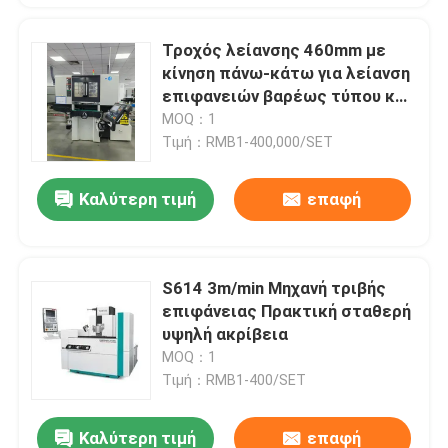
Τροχός λείανσης 460mm με
κίνηση πάνω-κάτω για λείανση
επιφανειών βαρέως τύπου και
υψηλής ακρίβειας, μέγεθος
MOQ：1
τραπεζιού 300*700mm
Τιμή：RMB1-400,000/SET
Καλύτερη τιμή
επαφή
S614 3m/min Μηχανή τριβής
επιφάνειας Πρακτική σταθερή
υψηλή ακρίβεια
MOQ：1
Τιμή：RMB1-400/SET
Καλύτερη τιμή
επαφή