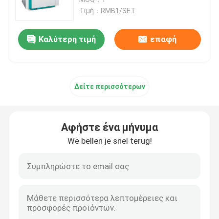
Τιμή：RMB1/SET
Μηχανή άμεσης άλεσης
Καλύτερη τιμή
επαφή
Πανεπιστημονική μηχανή άλεσης
Δείτε περισσότερων
Κάθετη μηχανή λείανσης
αλέθοντας μηχανή επιφάνειας
Αφήστε ένα μήνυμα
We bellen je snel terug!
Στρογγυλομηχανή CNC ακριβείας
Μηχανή άλεσης κυλινδρικού άξονα
Μηχανή άλεσης ακροβολέα