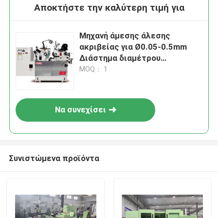
Αποκτήστε την καλύτερη τιμή για
Μηχανή άμεσης άλεσης
ακριβείας για Ø0.05-0.5mm
Διάστημα διαμέτρου
επεξεργασίας και ταχύτητα
MOQ： 1
σπείρας τροχού αλέσεως
3000rpm
Να συνεχίσει
Συνιστώμενα προϊόντα