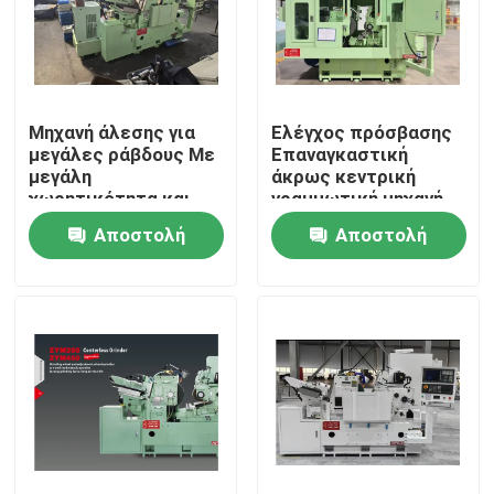
Μηχανή άλεσης για
Ελέγχος πρόσβασης
μεγάλες ράβδους Με
Επαναγκαστική
μεγάλη
άκρως κεντρική
χωρητικότητα και
γραμμωτική μηχανή
ανθεκτικό πλαίσιο
με ισχυρή κατασκευή
Αποστολή
Αποστολή
που εξασφαλίζει
και δυνατότητες
σταθερή λειτουργία
γραμμώσεως για
ερώτησης
ερώτησης
σε εργοστάσια
μεταλλικά μέρη
παραγωγής
Σπίτι
Προϊόντα
Σχετικά με εμάς