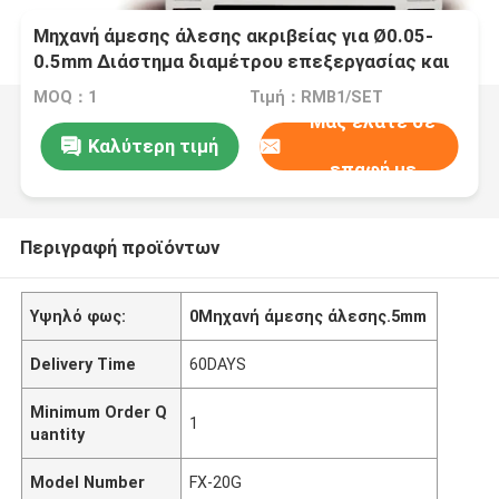
Μηχανή άμεσης άλεσης ακριβείας για Ø0.05-
0.5mm Διάστημα διαμέτρου επεξεργασίας και
ταχύτητα σπείρας τροχού αλέσεως 3000rpm
MOQ：1
Τιμή：RMB1/SET
Μας ελάτε σε
Καλύτερη τιμή
επαφή με
Περιγραφή προϊόντων
Υψηλό φως:
0Μηχανή άμεσης άλεσης.5mm
Delivery Time
60DAYS
Minimum Order Q
1
uantity
Model Number
FX-20G