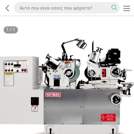
1
/
1