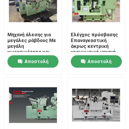
Μηχανή άλεσης για
Ελέγχος πρόσβασης
μεγάλες ράβδους Με
Επαναγκαστική
μεγάλη
άκρως κεντρική
χωρητικότητα και
γραμμωτική μηχανή
ανθεκτικό πλαίσιο
με ισχυρή κατασκευή
Αποστολή
Αποστολή
που εξασφαλίζει
και δυνατότητες
σταθερή λειτουργία
γραμμώσεως για
ερώτησης
ερώτησης
σε εργοστάσια
μεταλλικά μέρη
παραγωγής
Σπίτι
Προϊόντα
Σχετικά με εμάς