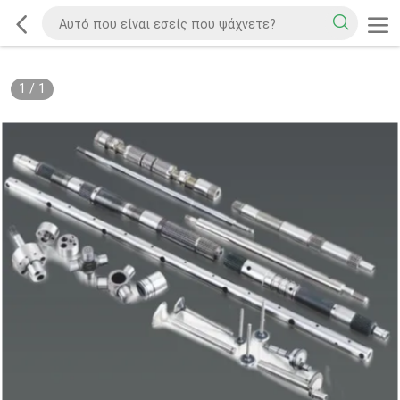
1
/
1