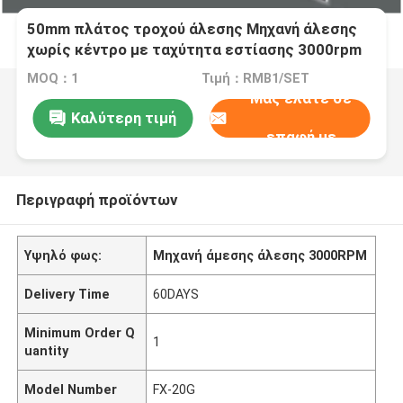
50mm πλάτος τροχού άλεσης Μηχανή άλεσης
χωρίς κέντρο με ταχύτητα εστίασης 3000rpm
και ισχύ κινητήρα 7,5kw
MOQ：1
Τιμή：RMB1/SET
Μας ελάτε σε
Καλύτερη τιμή
επαφή με
Περιγραφή προϊόντων
Υψηλό φως:
Μηχανή άμεσης άλεσης 3000RPM
Delivery Time
60DAYS
Minimum Order Q
1
uantity
Model Number
FX-20G