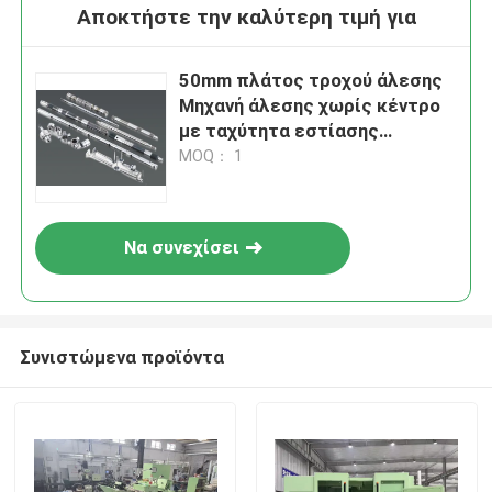
Αποκτήστε την καλύτερη τιμή για
50mm πλάτος τροχού άλεσης
Μηχανή άλεσης χωρίς κέντρο
με ταχύτητα εστίασης
3000rpm και ισχύ κινητήρα
MOQ： 1
7,5kw
Να συνεχίσει
Συνιστώμενα προϊόντα