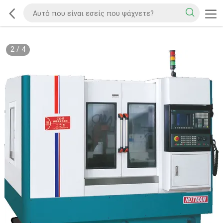
2
/
4