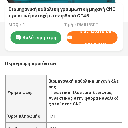
Βιομηχανική καθολική γραμμωτική μηχανή CNC
πρακτική αντοχή στην φθορά CG45
MOQ：1
Τιμή：RMB1/SET
Μας ελάτε σε
Καλύτερη τιμή
επαφή με
Περιγραφή προϊόντων
Βιομηχανική καθολική μηχανή άλε
σης
Υψηλό φως:
,
Πρακτικό Πλαστικό Στρίψιμο
,
Ανθεκτικός στην φθορά καθολικό
ς γλεύκτης CNC
Όροι πληρωμής
Τ/Τ