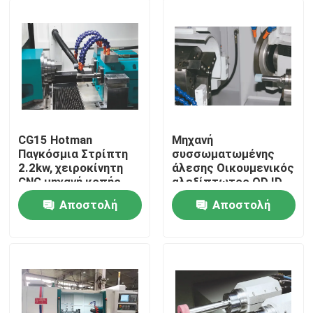
CG15 Hotman
Μηχανή
Παγκόσμια Στρίπτη
συσσωματωμένης
2.2kw, χειροκίνητη
άλεσης Οικουμενικός
CNC μηχανή κοπής
αλεξίπτωτος OD ID
εργαλείων Στρίπτης
Αποστολή
Αποστολή
Σπίτι
ερώτησης
ερώτησης
Προϊόντα
Σχετικά με εμάς