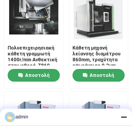
Επισκεψή εργοστασίου
Έλεγχος ποιότητας
Πολυεπιχειρησιακή
Κάθετη μηχανή
κάθετη γραμμωτή
λείανσης διαμέτρου
Επικοινωνήστε μαζί μας
1400r/min Ανθεκτική
860mm, τραχύτητα
στην φθορά-Z860
επιφάνειας 0.2um
Ζητήστε μια προσφορά
Αποστολή
Αποστολή
ερώτησης
ερώτησης
Μηχανή αλεξίπτωσης CNC
Κυλινδρική μηχανή μύλων
admin
Εσωτερική μηχανή άλεσης