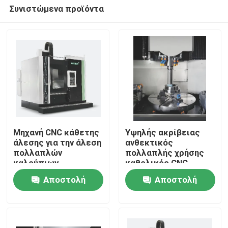
Συνιστώμενα προϊόντα
Μηχανή CNC κάθετης
Υψηλής ακρίβειας
άλεσης για την άλεση
ανθεκτικός
πολλαπλών
πολλαπλής χρήσης
Σπίτι
καλούπιων
καθολικός CNC
κάθετης γραμμικής
Αποστολή
Αποστολή
μηχανής Z860
Προϊόντα
ερώτησης
ερώτησης
Σχετικά με εμάς