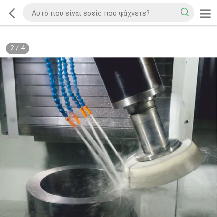
2
/
4