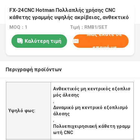
FX-24CNC Hotman Πολλαπλής χρήσης CNC
κάθετης γραμμής υψηλής ακρίβειας, ανθεκτικό
δυναμικό μη κεντρικό εξοπλισμό γραμμής
MOQ：1
Τιμή：RMB1/SET
Μας ελάτε σε
Καλύτερη τιμή
επαφή με
Περιγραφή προϊόντων
Ανθεκτικός μη κεντρικός εξοπλισ
μός άλεσης
,
Δυναμικό μη κεντρικό εξοπλισμό
Υψηλό φως:
άλεσης
,
Πολυεπιχειρησιακή κάθετη γραμμ
ωτή CNC