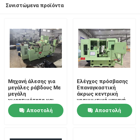
Συνιστώμενα προϊόντα
Μηχανή άλεσης για
Ελέγχος πρόσβασης
μεγάλες ράβδους Με
Επαναγκαστική
μεγάλη
άκρως κεντρική
Σπίτι
χωρητικότητα και
γραμμωτική μηχανή
ανθεκτικό πλαίσιο
με ισχυρή κατασκευή
Αποστολή
Αποστολή
που εξασφαλίζει
και δυνατότητες
Προϊόντα
σταθερή λειτουργία
γραμμώσεως για
ερώτησης
ερώτησης
σε εργοστάσια
μεταλλικά μέρη
παραγωγής
Σχετικά με εμάς