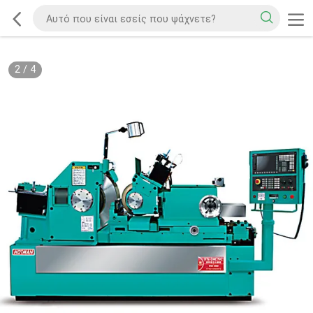
2
/
4